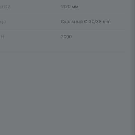
р D2
1120 мм
зца
Скальный Ø 30/38 mm
 H
2000