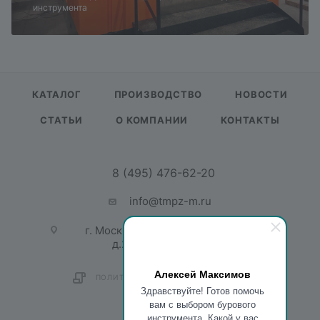
инструмента
КАТАЛОГ
ПРОИЗВОДСТВО
НОВОСТИ
СТАТЬИ
О КОМПАНИИ
КОНТАКТЫ
8 (495) 476-62-20
info@tmpz-m.ru
г. Москва, ул. Садовая-Спасская,
д.21/1, пом. 1, офис 201
Алексей Максимов
ПОЛИТИКА КОНФИДЕНЦИАЛЬНОСТИ
Здравствуйте! Готов помочь
вам с выбором бурового
инструмента. Какой у вас