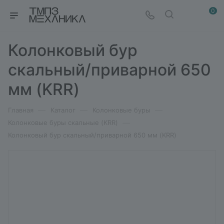
0
Колонковый бур
скальный/приварной 650
мм (KRR)
—
—
—
Главная
Каталог
Колонковые буры
—
Колонковые буры скальные (KRR)
Колонковый бур скальный/приварной 650 мм (KRR)