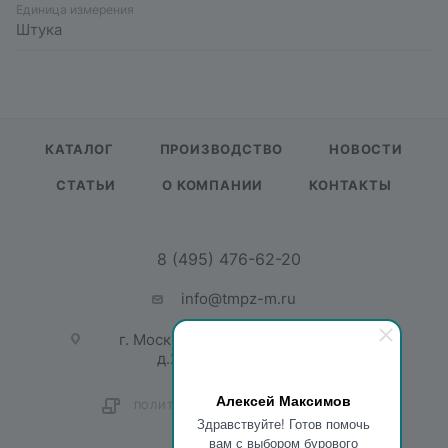
Единица измерения
Штука
КАТАЛОГ
ПРОИЗВОДСТВО
НОВОСТИ
СТАТЬИ
О КОМПАНИИ
КОНТАКТЫ
8 (495) 476-62-20
info@tmpz-m.ru
г. Москва, ул. Садовая-Спасская,
д.21/1, пом. 1, офис 201
Алексей Максимов
ПОЛИТИКА КОНФИДЕНЦИАЛЬНОСТИ
Здравствуйте! Готов помочь
вам с выбором бурового