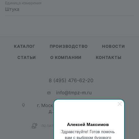
Единица измерения
Штука
КАТАЛОГ
ПРОИЗВОДСТВО
НОВОСТИ
СТАТЬИ
О КОМПАНИИ
КОНТАКТЫ
8 (495) 476-62-20
info@tmpz-m.ru
г. Москва, ул. Садовая-Спасская,
д.21/1, пом. 1, офис 201
Алексей Максимов
ПОЛИТИКА КОНФИДЕНЦИАЛЬНОСТИ
Здравствуйте! Готов помочь
вам с выбором бурового